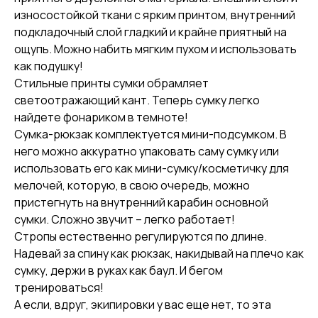
износостойкой ткани с ярким принтом, внутренний
подкладочный слой гладкий и крайне приятный на
ощупь. Можно набить мягким пухом и использовать
как подушку!
Стильные принты сумки обрамляет
светоотражающий кант. Теперь сумку легко
найдете фонариком в темноте!
Сумка-рюкзак комплектуется мини-подсумком. В
него можно аккуратно упаковать саму сумку или
использовать его как мини-сумку/косметичку для
мелочей, которую, в свою очередь, можно
пристегнуть на внутренний карабин основной
сумки. Сложно звучит – легко работает!
Стропы естественно регулируются по длине.
Надевай за спину как рюкзак, накидывай на плечо как
сумку, держи в руках как баул. И бегом
тренироваться!
А если, вдруг, экипировки у вас еще нет, то эта