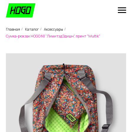
Главная
Каталог
Аксессуары
/
/
/
Сумка-рюкзак HOGO N1 "ЛимитэдЭдишн", принт "Multik"