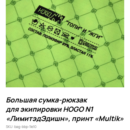
Большая сумка-рюкзак
для экипировки HOGO N1
«ЛимитэдЭдишн», принт «Multik»
SKU:
bag-bbp-1le10