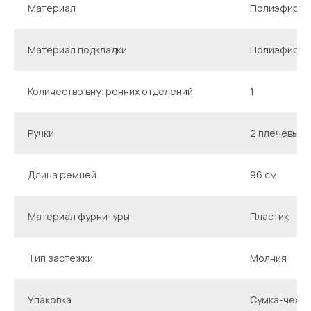
Материал
Полиэфир, э
Материал подкладки
Полиэфир, э
Количество внутренних отделений
1
Ручки
2 плечевых 
Длина ремней
96 см
Материал фурнитуры
Пластик
Тип застежки
Молния
Упаковка
Сумка-чехол