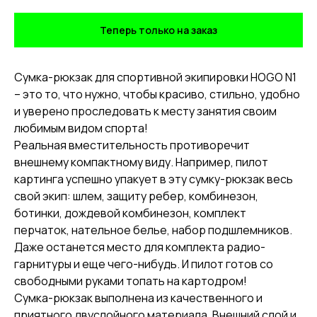
Теперь только на заказ
Сумка-рюкзак для спортивной экипировки HOGO N1
– это то, что нужно, чтобы красиво, стильно, удобно
и уверено проследовать к месту занятия своим
любимым видом спорта!
Реальная вместительность противоречит
внешнему компактному виду. Например, пилот
картинга успешно упакует в эту сумку-рюкзак весь
свой экип: шлем, защиту ребер, комбинезон,
ботинки, дождевой комбинезон, комплект
перчаток, нательное белье, набор подшлемников.
Даже останется место для комплекта радио-
гарнитуры и еще чего-нибудь. И пилот готов со
свободными руками топать на картодром!
Сумка-рюкзак выполнена из качественного и
приятного двуслойного материала. Внешний слой и