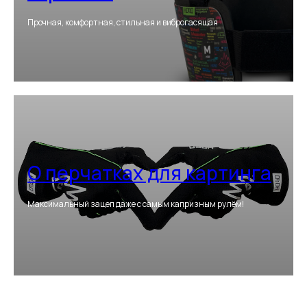
Прочная, комфортная, стильная и виброгасящая
О перчатках для картинга
Максимальный зацеп даже с самым капризным рулём!