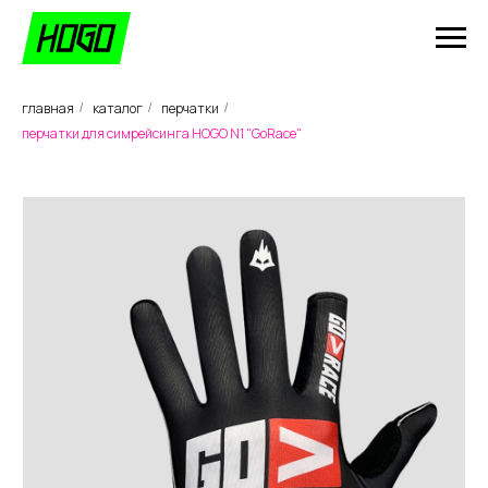
главная
каталог
перчатки
/
/
/
перчатки для симрейсинга HOGO N1 "GoRace"