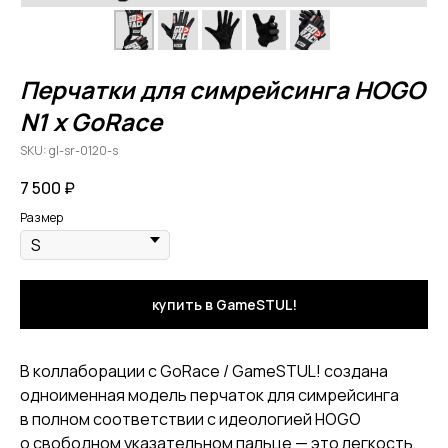
Перчатки для симрейсинга HOGO
N1 x GoRace
SKU:
gl-sr-0120-s
7 500
₽
Размер
купить в GameSTUL!
В коллаборации с GoRace / GameSTUL! создана
одноименная модель перчаток для симрейсинга
в полном соответствии с идеологией HOGO
о свободном указательном пальце — это легкость,