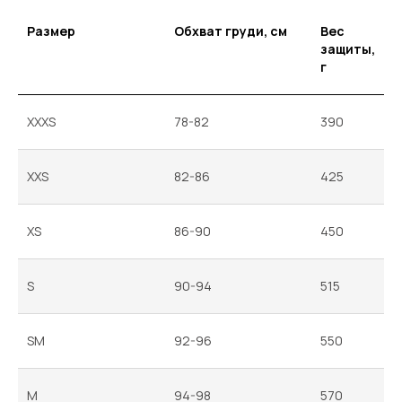
Размер
Обхват груди, см
Вес
защиты,
г
XXXS
78-82
390
XXS
82-86
425
XS
86-90
450
S
90-94
515
SM
92-96
550
M
94-98
570