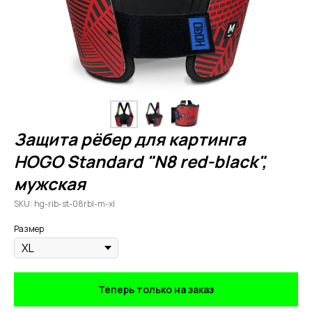
Защита рёбер для картинга
HOGO Standard "N8 red-black",
мужская
SKU:
hg-rib-st-08rbl-m-xl
Размер
Теперь только на заказ