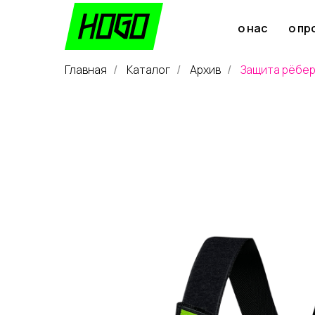
о нас
о пр
Главная
Каталог
Архив
Защита рёбер 
/
/
/