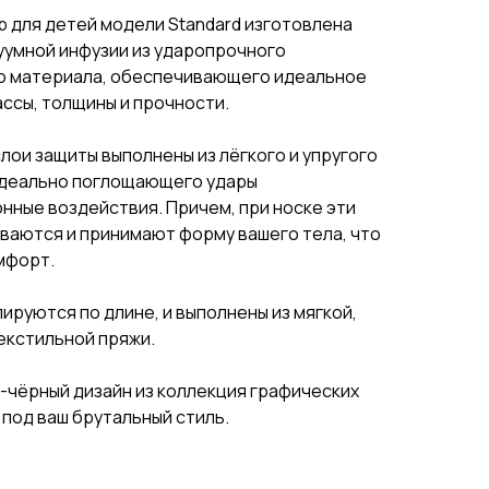
 для детей модели Standard изготовлена
уумной инфузии из ударопрочного
о материала, обеспечивающего идеальное
ссы, толщины и прочности.
лои защиты выполнены из лёгкого и упругого
идеально поглощающего удары
нные воздействия. Причем, при носке эти
ваются и принимают форму вашего тела, что
мфорт.
ируются по длине, и выполнены из мягкой,
екстильной пряжи.
-чёрный дизайн из коллекция графических
 под ваш брутальный стиль.