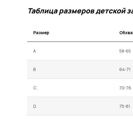
Таблица размеров детской з
Размер
Обхва
A
58-65
B
64-71
C
70-76
D
75-81