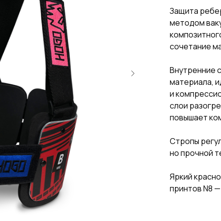
Защита ребер
методом вак
композитног
сочетание ма
Внутренние с
материала, 
и компрессио
слои разогре
повышает ко
Стропы регул
но прочной т
Яркий красно
принтов N8 —