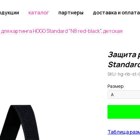
одукции
каталог
партнеры
доставка и оплата
для картинга HOGO Standard "N8 red-black", детская
Защита 
Standard
SKU:
hg-rib-st-
Размер
Таблица раз