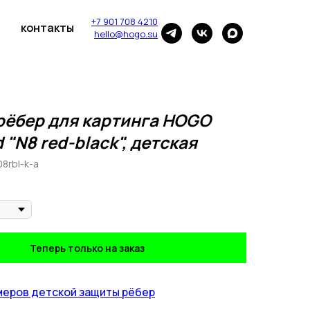
+7 901 708 4210
контакты
hello@hogo.su
рёбер для картинга HOGO
 "N8 red-black", детская
08rbl-k-a
Теперь только на заказ
меров детской защиты рёбер