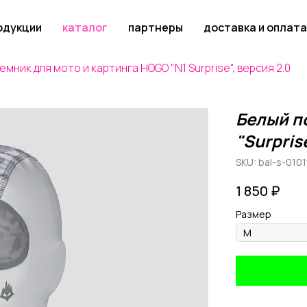
одукции
каталог
партнеры
доставка и оплата
мник для мото и картинга HOGO "N1 Surprise", версия 2.0
Белый п
"Surpris
SKU:
bal-s-010
1 850
₽
Размер