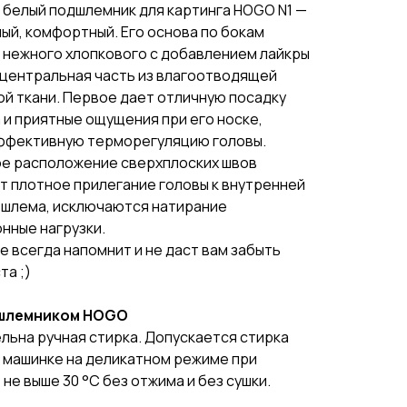
белый подшлемник для картинга HOGO N1 —
ный, комфортный. Его основа по бокам
 нежного хлопкового с добавлением лайкры
 центральная часть из влагоотводящей
й ткани. Первое дает отличную посадку
и приятные ощущения при его носке,
эффективную терморегуляцию головы.
е расположение сверхплоских швов
 плотное прилегание головы к внутренней
 шлема, исключаются натирание
нные нагрузки.
se всегда напомнит и не даст вам забыть
а ;)
дшлемником HOGO
ьна ручная стирка. Допускается стирка
 машинке на деликатном режиме при
не выше 30 °C без отжима и без сушки.