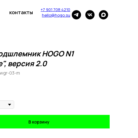
+7 901 708 4210
контакты
hello@hogo.su
одшлемник HOGO N1
e", версия 2.0
1wgr-03-m
В корзину