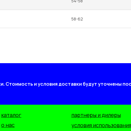
54-58
58-62
ки. Стоимость и условия доставки будут уточнены п
каталог
партнеры и дилеры
о нас
условия использования