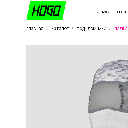
о нас
о пр
главная
каталог
подшлемники
подшле
/
/
/