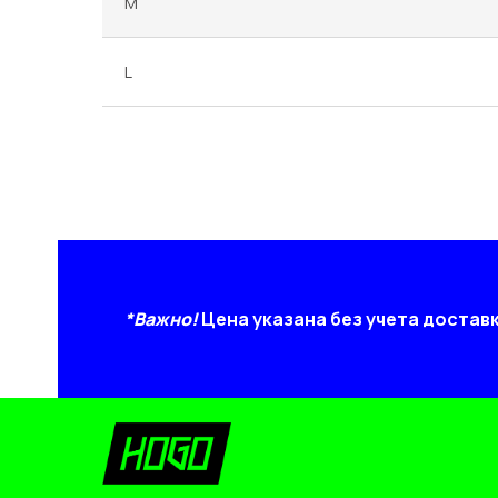
M
L
*Важно!
Цена указана без учета достав