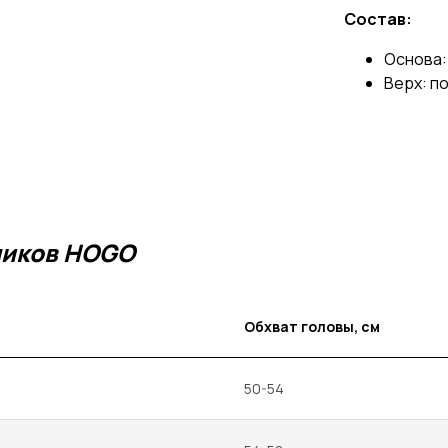
Состав:
Основа:
Верх: п
ников HOGO
Обхват головы, см
50-54