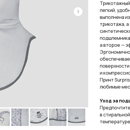
Трикотажный 
легкий, удоб
выполнена из
трикотажа, а
синтетическо
подшлемника 
а второе — 
Эргономично
обеспечивает
поверхности
и компрессио
Принт Surpri
любимые мест
Уход за по
Предпочтител
в стиральной
температуре 